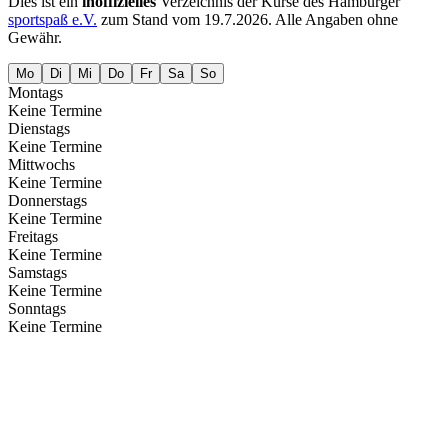
Dies ist ein
inoffizielles
Verzeichnis der Kurse des Hamburger
sportspaß e.V.
zum Stand vom
19.7.2026
. Alle Angaben ohne
Gewähr.
Mo
Di
Mi
Do
Fr
Sa
So
Montags
Keine Termine
Dienstags
Keine Termine
Mittwochs
Keine Termine
Donnerstags
Keine Termine
Freitags
Keine Termine
Samstags
Keine Termine
Sonntags
Keine Termine