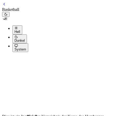
Basketball
Hell
Dunkel
System