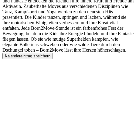
und Fantasie entdecken die Kleinen ihre innere Kraft und Freude am
Aktivsein. Zauberhafte Moves aus verschiedenen Disziplinen wie
Tanz, Kampfsport und Yoga werden zu den neuesten Hits
präsentiert. Die Kinder tanzen, springen und lachen, während sie
ihre motorischen Fähigkeiten verbessern und ihre Kreativität
entfalten. Jede Born2Move-Stunde ist ein farbenfrohes Fest der
Bewegung, bei dem die Kids ihre Energie bündeln und ihre Fantasie
fliegen lassen. Ob sie wie mutige Superhelden kämpfen, wie
elegante Ballerinas schweben oder wie wilde Tiere durch den
Dschungel toben – Born2Move lässt ihre Herzen höherschlagen.
Kalendereintrag speichern