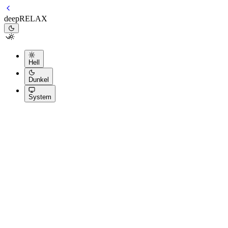
deepRELAX
Hell
Dunkel
System