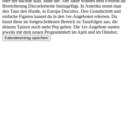
oder der nächste Ball. Mitte der 70er Jahre wurden dem Foxtrott als
Bereicherung Discoelemente hinzugefügt. In Amerika nennt man
den Tanz den Hustle, in Europa Discofox. Den Grundschritt und
einfache Figuren kannst du in den 1er-Angeboten erlernen. Du
baust diese im fortgeschrittenen Bereich zu Tanzfolgen aus, die
deinem Tanzen noch mehr Pep geben. Die 1er-Angebote starten
jeweils mit dem neuen Programmheft im April und im Oktober.
Kalendereintrag speichern