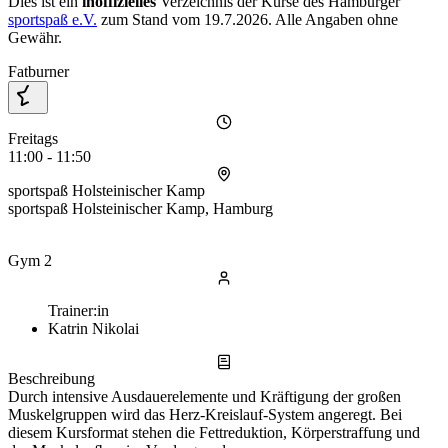
Dies ist ein
inoffizielles
Verzeichnis der Kurse des Hamburger
sportspaß e.V.
zum Stand vom
19.7.2026
. Alle Angaben ohne
Gewähr.
Fatburner
Freitags
11:00 - 11:50
sportspaß Holsteinischer Kamp
sportspaß Holsteinischer Kamp, Hamburg
Gym 2
Trainer:in
Katrin Nikolai
Beschreibung
Durch intensive Ausdauerelemente und Kräftigung der großen
Muskelgruppen wird das Herz-Kreislauf-System angeregt. Bei
diesem Kursformat stehen die Fettreduktion, Körperstraffung und