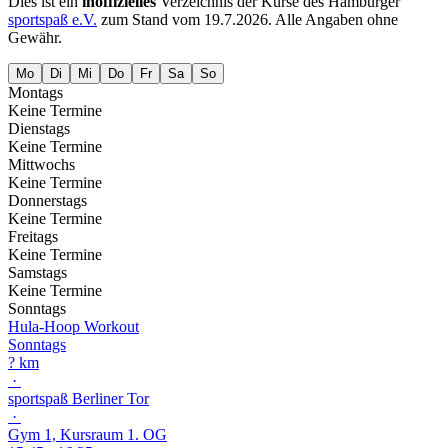
Dies ist ein
inoffizielles
Verzeichnis der Kurse des Hamburger
sportspaß e.V.
zum Stand vom
19.7.2026
. Alle Angaben ohne
Gewähr.
Mo
Di
Mi
Do
Fr
Sa
So
Montags
Keine Termine
Dienstags
Keine Termine
Mittwochs
Keine Termine
Donnerstags
Keine Termine
Freitags
Keine Termine
Samstags
Keine Termine
Sonntags
Hula-Hoop Workout
Sonntags
? km
·
sportspaß Berliner Tor
·
Gym 1, Kursraum 1. OG