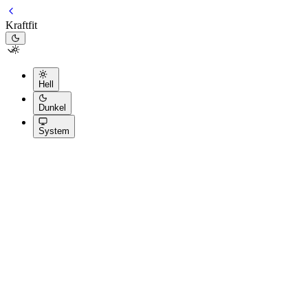
Kraftfit
Hell
Dunkel
System