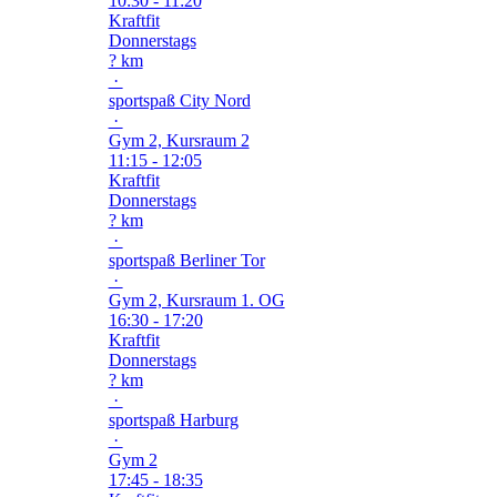
10:30 - 11:20
Kraftfit
Donnerstags
? km
·
sportspaß City Nord
·
Gym 2, Kursraum 2
11:15 - 12:05
Kraftfit
Donnerstags
? km
·
sportspaß Berliner Tor
·
Gym 2, Kursraum 1. OG
16:30 - 17:20
Kraftfit
Donnerstags
? km
·
sportspaß Harburg
·
Gym 2
17:45 - 18:35