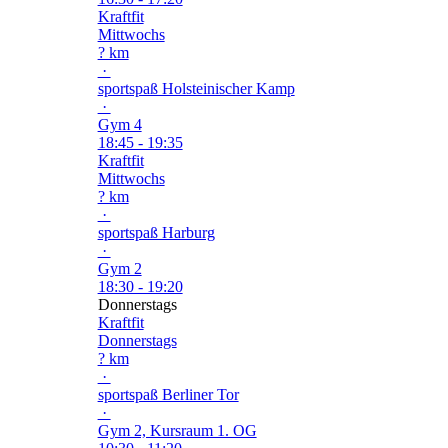
Kraftfit
Mittwochs
? km
·
sportspaß Holsteinischer Kamp
·
Gym 4
18:45 - 19:35
Kraftfit
Mittwochs
? km
·
sportspaß Harburg
·
Gym 2
18:30 - 19:20
Donnerstags
Kraftfit
Donnerstags
? km
·
sportspaß Berliner Tor
·
Gym 2, Kursraum 1. OG