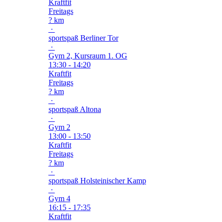
Kraftfit
Freitags
? km
·
sportspaß Berliner Tor
·
Gym 2, Kursraum 1. OG
13:30 - 14:20
Kraftfit
Freitags
? km
·
sportspaß Altona
·
Gym 2
13:00 - 13:50
Kraftfit
Freitags
? km
·
sportspaß Holsteinischer Kamp
·
Gym 4
16:15 - 17:35
Kraftfit