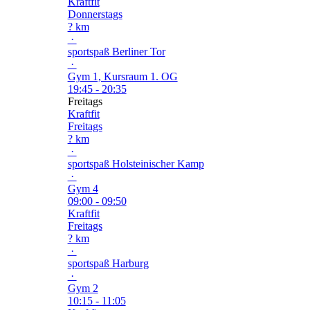
Kraftfit
Donnerstags
? km
·
sportspaß Berliner Tor
·
Gym 1, Kursraum 1. OG
19:45 - 20:35
Freitags
Kraftfit
Freitags
? km
·
sportspaß Holsteinischer Kamp
·
Gym 4
09:00 - 09:50
Kraftfit
Freitags
? km
·
sportspaß Harburg
·
Gym 2
10:15 - 11:05