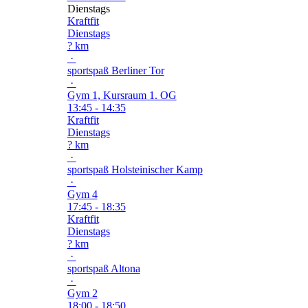
Dienstags
Kraftfit
Dienstags
? km
·
sportspaß Berliner Tor
·
Gym 1, Kursraum 1. OG
13:45 - 14:35
Kraftfit
Dienstags
? km
·
sportspaß Holsteinischer Kamp
·
Gym 4
17:45 - 18:35
Kraftfit
Dienstags
? km
·
sportspaß Altona
·
Gym 2
18:00 - 18:50