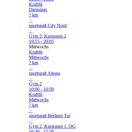
Kraftfit
Dienstags
? km
·
sportspaß City Nord
·
Gym 2, Kursraum 2
19:15 - 20:05
Mittwochs
Kraftfit
Mittwochs
? km
·
sportspaß Altona
·
Gym 2
10:00 - 10:50
Kraftfit
Mittwochs
? km
·
sportspaß Berliner Tor
·
Gym 2, Kursraum 1. OG
16:30 - 17:20