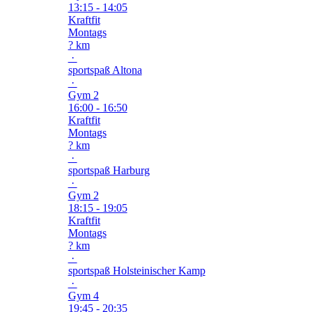
13:15 - 14:05
Kraftfit
Montags
? km
·
sportspaß Altona
·
Gym 2
16:00 - 16:50
Kraftfit
Montags
? km
·
sportspaß Harburg
·
Gym 2
18:15 - 19:05
Kraftfit
Montags
? km
·
sportspaß Holsteinischer Kamp
·
Gym 4
19:45 - 20:35