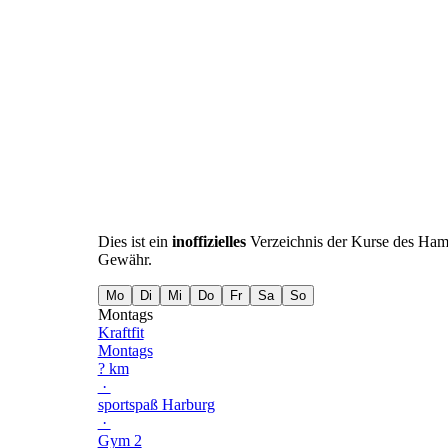
Dies ist ein
inoffizielles
Verzeichnis der Kurse des Ha
Gewähr.
Mo
Di
Mi
Do
Fr
Sa
So
Montags
Kraftfit
Montags
? km
·
sportspaß Harburg
·
Gym 2