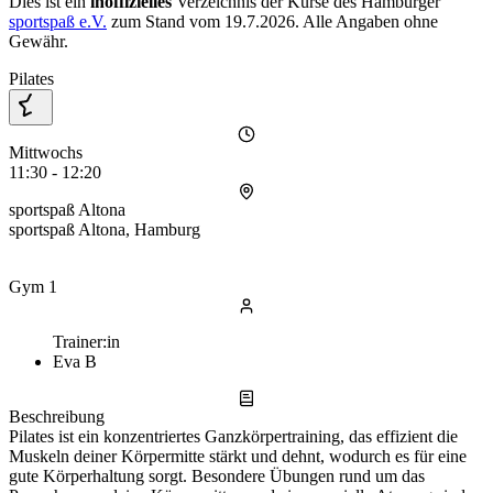
Dies ist ein
inoffizielles
Verzeichnis der Kurse des Hamburger
sportspaß e.V.
zum Stand vom
19.7.2026
. Alle Angaben ohne
Gewähr.
Pilates
Mittwochs
11:30 - 12:20
sportspaß Altona
sportspaß Altona, Hamburg
Gym 1
Trainer:in
Eva B
Beschreibung
Pilates ist ein konzentriertes Ganzkörpertraining, das effizient die
Muskeln deiner Körpermitte stärkt und dehnt, wodurch es für eine
gute Körperhaltung sorgt. Besondere Übungen rund um das