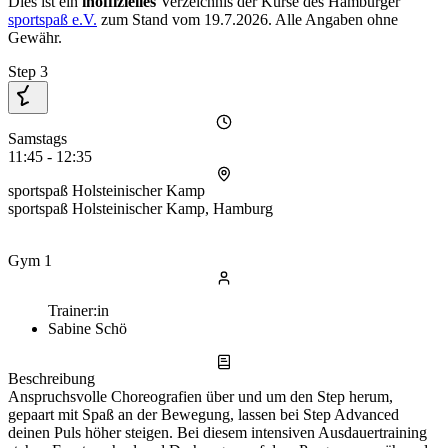
Dies ist ein
inoffizielles
Verzeichnis der Kurse des Hamburger
sportspaß e.V.
zum Stand vom
19.7.2026
. Alle Angaben ohne
Gewähr.
Step 3
Samstags
11:45 - 12:35
sportspaß Holsteinischer Kamp
sportspaß Holsteinischer Kamp, Hamburg
Gym 1
Trainer:in
Sabine Schö
Beschreibung
Anspruchsvolle Choreografien über und um den Step herum,
gepaart mit Spaß an der Bewegung, lassen bei Step Advanced
deinen Puls höher steigen. Bei diesem intensiven Ausdauertraining