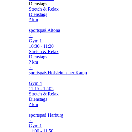
Dienstags
Stretch & Relax
Dienstags
? km
·
sportspaß Altona
·
Gym 1
10:30 - 11:20
Stretch & Relax
Dienstags
? km
·
sportspaß Holsteinischer Kamp
·
Gym 4
11:15 - 12:05
Stretch & Relax
Dienstags
? km
·
sportspaß Harburg
·
Gym 1
11:00 - 11:50