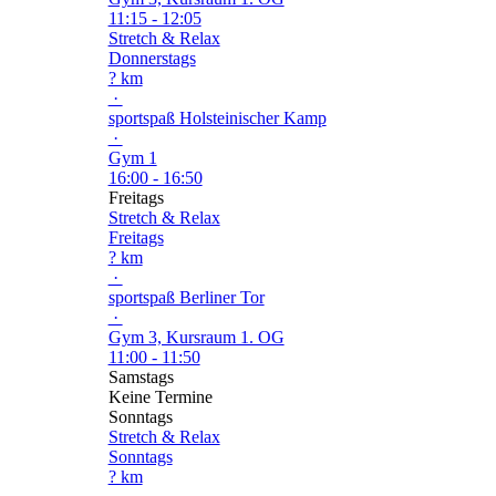
11:15 - 12:05
Stretch & Relax
Donnerstags
? km
·
sportspaß Holsteinischer Kamp
·
Gym 1
16:00 - 16:50
Freitags
Stretch & Relax
Freitags
? km
·
sportspaß Berliner Tor
·
Gym 3, Kursraum 1. OG
11:00 - 11:50
Samstags
Keine Termine
Sonntags
Stretch & Relax
Sonntags
? km