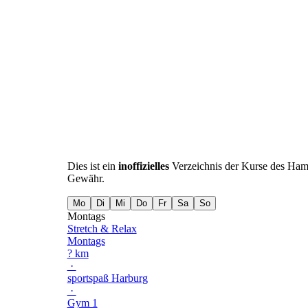
Dies ist ein
inoffizielles
Verzeichnis der Kurse des Ha
Gewähr.
Mo
Di
Mi
Do
Fr
Sa
So
Montags
Stretch & Relax
Montags
? km
·
sportspaß Harburg
·
Gym 1