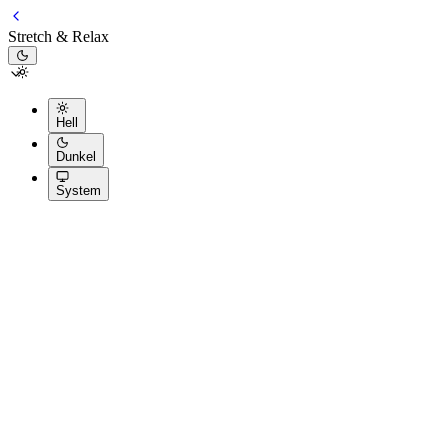
Stretch & Relax
Hell
Dunkel
System