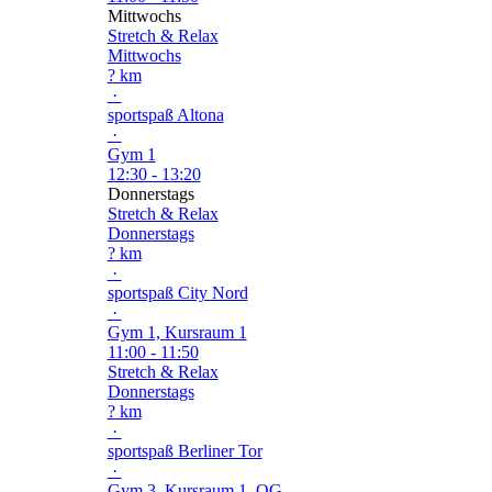
Mittwochs
Stretch & Relax
Mittwochs
? km
·
sportspaß Altona
·
Gym 1
12:30 - 13:20
Donnerstags
Stretch & Relax
Donnerstags
? km
·
sportspaß City Nord
·
Gym 1, Kursraum 1
11:00 - 11:50
Stretch & Relax
Donnerstags
? km
·
sportspaß Berliner Tor
·
Gym 3, Kursraum 1. OG