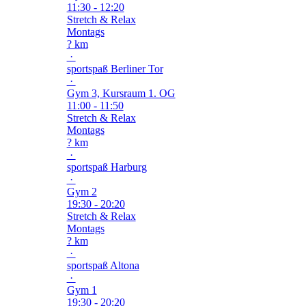
11:30 - 12:20
Stretch & Relax
Montags
? km
·
sportspaß Berliner Tor
·
Gym 3, Kursraum 1. OG
11:00 - 11:50
Stretch & Relax
Montags
? km
·
sportspaß Harburg
·
Gym 2
19:30 - 20:20
Stretch & Relax
Montags
? km
·
sportspaß Altona
·
Gym 1
19:30 - 20:20