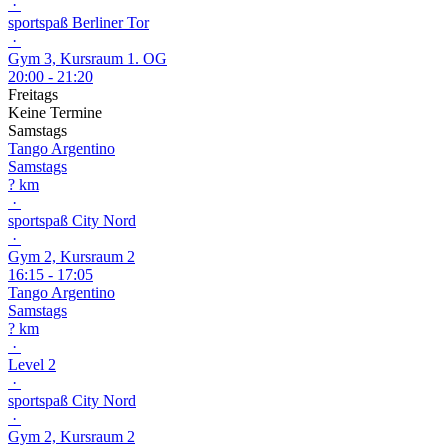
·
sportspaß Berliner Tor
·
Gym 3, Kursraum 1. OG
20:00 - 21:20
Freitags
Keine Termine
Samstags
Tango Argentino
Samstags
? km
·
sportspaß City Nord
·
Gym 2, Kursraum 2
16:15 - 17:05
Tango Argentino
Samstags
? km
·
Level 2
·
sportspaß City Nord
·
Gym 2, Kursraum 2