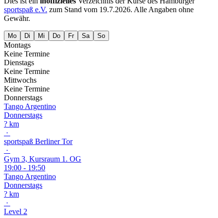
Dies ist ein
inoffizielles
Verzeichnis der Kurse des Hamburger
sportspaß e.V.
zum Stand vom
19.7.2026
. Alle Angaben ohne
Gewähr.
Mo
Di
Mi
Do
Fr
Sa
So
Montags
Keine Termine
Dienstags
Keine Termine
Mittwochs
Keine Termine
Donnerstags
Tango Argentino
Donnerstags
? km
·
sportspaß Berliner Tor
·
Gym 3, Kursraum 1. OG
19:00 - 19:50
Tango Argentino
Donnerstags
? km
·
Level 2