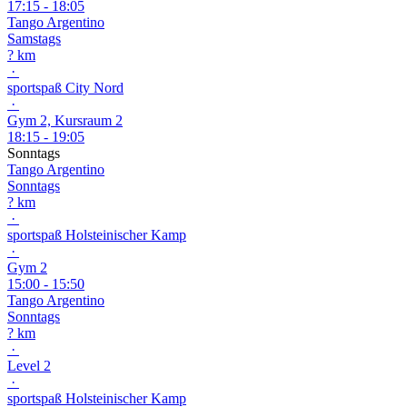
17:15 - 18:05
Tango Argentino
Samstags
? km
·
sportspaß City Nord
·
Gym 2, Kursraum 2
18:15 - 19:05
Sonntags
Tango Argentino
Sonntags
? km
·
sportspaß Holsteinischer Kamp
·
Gym 2
15:00 - 15:50
Tango Argentino
Sonntags
? km
·
Level 2
·
sportspaß Holsteinischer Kamp