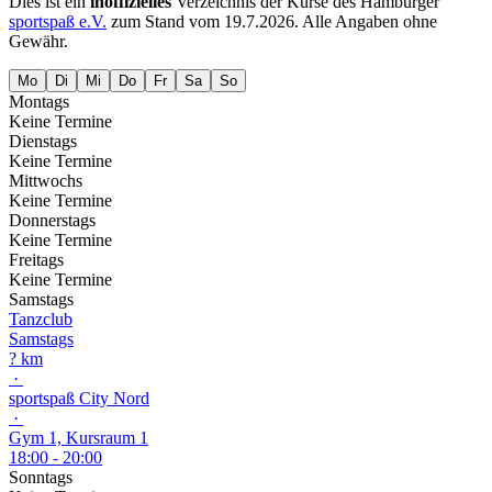
Dies ist ein
inoffizielles
Verzeichnis der Kurse des Hamburger
sportspaß e.V.
zum Stand vom
19.7.2026
. Alle Angaben ohne
Gewähr.
Mo
Di
Mi
Do
Fr
Sa
So
Montags
Keine Termine
Dienstags
Keine Termine
Mittwochs
Keine Termine
Donnerstags
Keine Termine
Freitags
Keine Termine
Samstags
Tanzclub
Samstags
? km
·
sportspaß City Nord
·
Gym 1, Kursraum 1
18:00 - 20:00
Sonntags