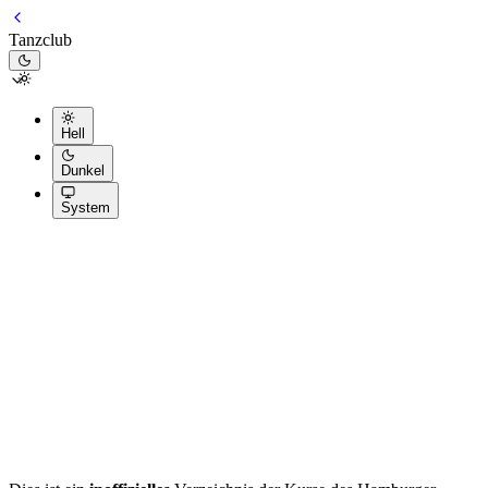
Tanzclub
Hell
Dunkel
System