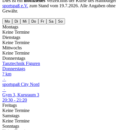
Dies ist ein
inoffizielles
Verzeichnis der Kurse des Hamburger
sportspaß e.V.
zum Stand vom
19.7.2026
. Alle Angaben ohne
Gewähr.
Mo
Di
Mi
Do
Fr
Sa
So
Montags
Keine Termine
Dienstags
Keine Termine
Mittwochs
Keine Termine
Donnerstags
Tanztechnik Figuren
Donnerstags
? km
·
sportspaß City Nord
·
Gym 3, Kursraum 3
20:30 - 21:20
Freitags
Keine Termine
Samstags
Keine Termine
Sonntags