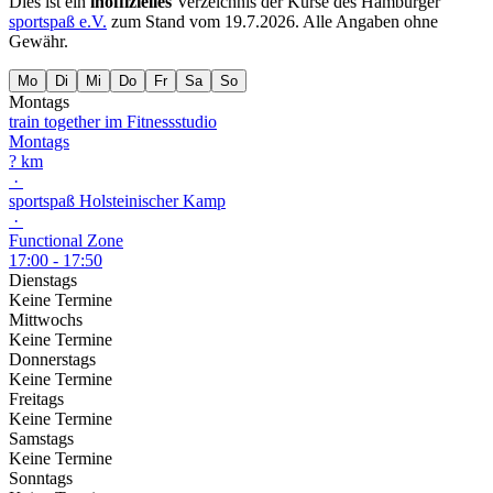
Dies ist ein
inoffizielles
Verzeichnis der Kurse des Hamburger
sportspaß e.V.
zum Stand vom
19.7.2026
. Alle Angaben ohne
Gewähr.
Mo
Di
Mi
Do
Fr
Sa
So
Montags
train together im Fitnessstudio
Montags
? km
·
sportspaß Holsteinischer Kamp
·
Functional Zone
17:00 - 17:50
Dienstags
Keine Termine
Mittwochs
Keine Termine
Donnerstags
Keine Termine
Freitags
Keine Termine
Samstags
Keine Termine
Sonntags