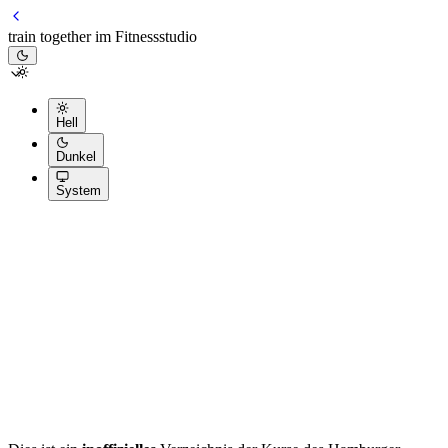
train together im Fitnessstudio
Hell
Dunkel
System