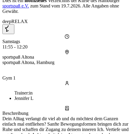
Dies ist ein
inoffizielles
Verzeichnis der Kurse des Hamburger
sportspaß e.V.
zum Stand vom
19.7.2026
. Alle Angaben ohne
Gewähr.
deepRELAX
Samstags
11:55 - 12:20
sportspaß Altona
sportspaß Altona, Hamburg
Gym 1
Trainer:in
Jennifer L
Beschreibung
Dein Alltag verlangt dir viel ab und du möchtest dem Ganzen
einfach mal entfliehen? Sanfte Bewegungsformen bringen dich zur
Ruhe und schaffen dir Zugang zu deinem inneren Ich. Vertiefe und